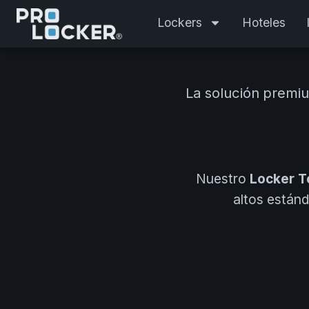
Ir
Lockers
Hoteles
al
contenido
La solución premiu
Nuestro
Locker To
altos estánd