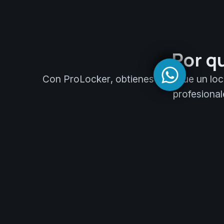
Por q
Con ProLocker, obtienes más que un locke
profesional